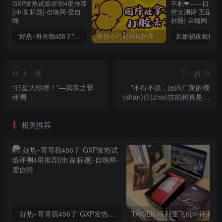
“好热~哥哥我456了”GXP发热试炼评测4星推荐[db:副标题]
迷你小巧双马尾的冬爱琴音写真分享，虎牙妹妹YYDS!
上一篇
下一篇
“行星大碰撞！”—真实之臀
“不得不说，国内厂家的模
评测
(shan)仿(zhai)技能树真是点
开了花ヽ(ー_ー)ノ”—螺旋红
丸评测
相关推荐
“好热~哥哥我456了”GXP发热试炼评测4星推荐[db:副标题]
TAISEN