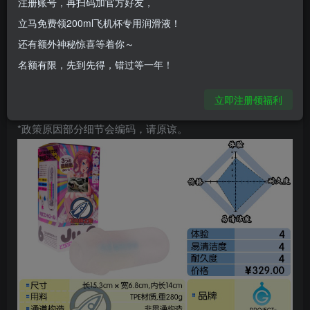
注册账号，再扫码加官方好友，
操作体验会因人而异，效果无法保证。
立马免费领200ml飞机杯专用润滑液！
还有额外神秘惊喜等着你～
*手工测量会有误差，图文数据仅供参考，不作标
名额有限，先到先得，错过等一年！
准。
立即注册领福利
*政策原因部分细节会编码，请原谅。