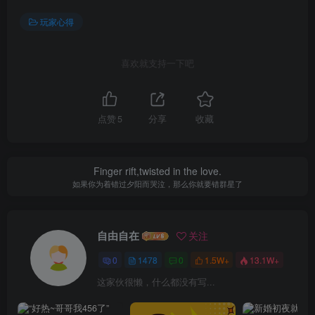
玩家心得
喜欢就支持一下吧
点赞
5
分享
收藏
Finger rift,twisted in the love.
如果你为着错过夕阳而哭泣，那么你就要错群星了
自由自在
关注
0
1478
0
1.5W+
13.1W+
这家伙很懒，什么都没有写...