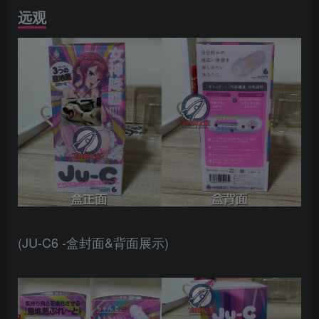
远观
(JU-C6 -盒封面&背面展示)