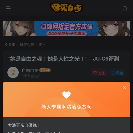
首页
玩家心得
正文
“她是自由之魂！她是人性之光！”—JU-C6评测
自由自在
关注
私信
8个月前发布
0
49
5
新老司机速来！注册自嗨网+扫码加好友，即
送200ml润滑液→
新人专属润滑液免费领
*文章的内容应尽可能客观。由于个人体质不同，
大浪哥亲自砸钱！