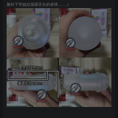
脑补下学姐拉屎舔舌头的表情…….）