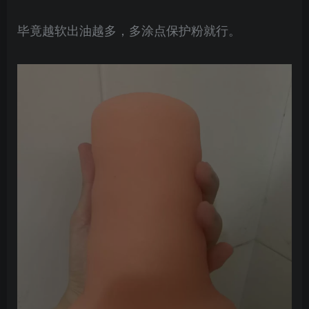
毕竟越软出油越多，多涂点保护粉就行。