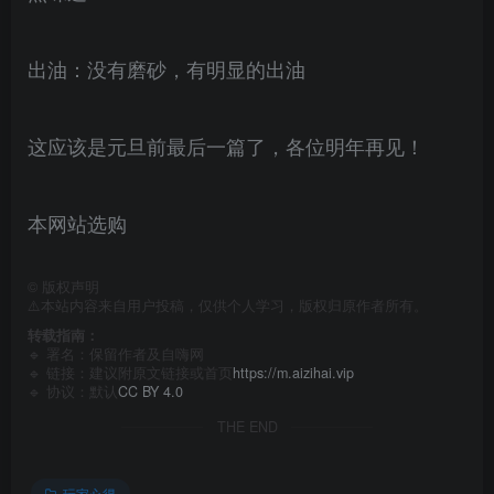
出油：没有磨砂，有明显的出油
这应该是元旦前最后一篇了，各位明年再见！
本网站选购
©
版权声明
⚠️本站内容来自用户投稿，仅供个人学习，版权归原作者所有。
转载指南：
🔹 署名：保留作者及
自嗨网
🔹 链接：建议附原文链接或首页
https://m.aizihai.vip
🔹 协议：默认
CC BY 4.0
THE END
玩家心得