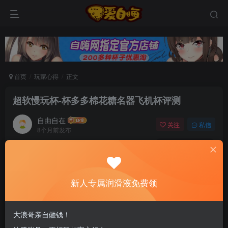
首页
玩家心得
正文
超软慢玩杯-杯多多棉花糖名器飞机杯评测
自由自在
关注
私信
8个月前发布
0
81
13
新老司机速来！注册自嗨网+扫码加好友，即
送200ml润滑液→
新人专属润滑液免费领
杯多多棉花糖，整体应该还是偏圆柱体，私处的位
大浪哥亲自砸钱！