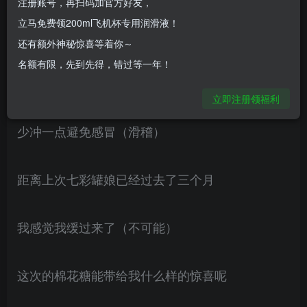
注册账号，再扫码加官方好友，
置做的比较突出，感官上刺激会略强烈一点，颜色
立马免费领200ml飞机杯专用润滑液！
更贴近肉色，太软了，适合喜欢慢玩的老哥。
还有额外神秘惊喜等着你～
名额有限，先到先得，错过等一年！
天冷了，各位有没有注意身体
立即注册领福利
少冲一点避免感冒（滑稽）
距离上次七彩罐娘已经过去了三个月
我感觉我缓过来了（不可能）
这次的棉花糖能带给我什么样的惊喜呢