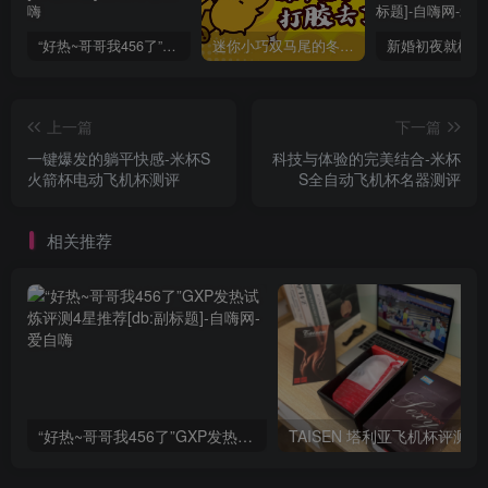
“好热~哥哥我456了”GXP发热试炼评测4星推荐[db:副标题]
迷你小巧双马尾的冬爱琴音写真分享，虎牙妹妹YYDS!
上一篇
下一篇
一键爆发的躺平快感-米杯S
科技与体验的完美结合-米杯
火箭杯电动飞机杯测评
S全自动飞机杯名器测评
相关推荐
“好热~哥哥我456了”GXP发热试炼评测4星推荐[db:副标题]
TAISEN