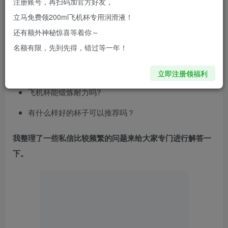
注册账号，再扫码加官方好友，
为什么用飞机杯还不如用手？
立马免费领200ml飞机杯专用润滑液！
飞机杯真的比真人还舒服吗？
还有额外神秘惊喜等着你～
名额有限，先到先得，错过等一年！
慢玩、进阶、刺激飞机杯真的有这种区分吗？
有什么样的花式玩法能提升体验吗？
立即注册领福利
飞机杯能锻炼耐力吗?
有什么样好的杯子可以推荐吗？
我整理了一些私信比较频繁的问题来给大家专门进行解答一
下。