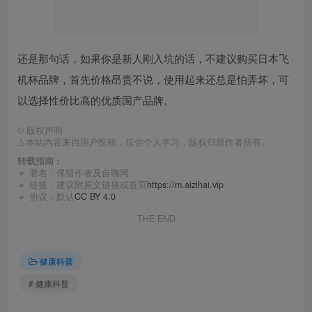
还是那句话，如果你是新人刚入坑的话，不建议购买日本飞
机杯品牌，首先价格昂贵不说，使用起来还总是怕弄坏，可
以选择性价比高的优质国产品牌。
©
版权声明
⚠️本站内容来自用户投稿，仅供个人学习，版权归原作者所有。
转载指南：
🔹 署名：保留作者及
自嗨网
🔹 链接：建议附原文链接或首页
https://m.aizihai.vip
🔹 协议：默认
CC BY 4.0
THE END
健康科普
# 健康科普