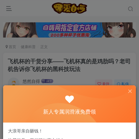
首页
健康科普
正文
飞机杯的干货分享——飞机杯真的是鸡肋吗？老司
机告诉你飞机杯的黑科技玩法
悠然自得
关注
私信
6个月前发布
0
46
13
新老司机速来！注册自嗨网+扫码加好友，即
新人专属润滑液免费领
送200ml润滑液→
作为一个玩杯多年的老司机，经常有朋友在后台私信我：
大浪哥亲自砸钱！