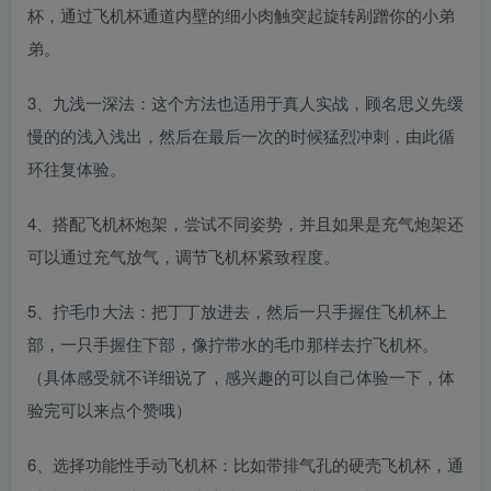
杯，通过飞机杯通道内壁的细小肉触突起旋转剐蹭你的小弟
弟。
3、九浅一深法：这个方法也适用于真人实战，顾名思义先缓
慢的的浅入浅出，然后在最后一次的时候猛烈冲刺，由此循
环往复体验。
4、搭配飞机杯炮架，尝试不同姿势，并且如果是充气炮架还
可以通过充气放气，调节飞机杯紧致程度。
5、拧毛巾大法：把丁丁放进去，然后一只手握住飞机杯上
部，一只手握住下部，像拧带水的毛巾那样去拧飞机杯。
（具体感受就不详细说了，感兴趣的可以自己体验一下，体
验完可以来点个赞哦）
6、选择功能性手动飞机杯：比如带排气孔的硬壳飞机杯，通