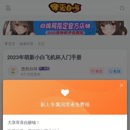
首页
健康科普
正文
2023年萌新小白飞机杯入门手册
悠然自得
关注
私信
6个月前发布
0
86
12
新老司机速来！注册自嗨网+扫码加好友，即
送200ml润滑液→
新人专属润滑液免费领
《礼记·礼运》中有一句话“饮食男女，人之大欲存焉”大致意
大浪哥亲自砸钱！
为：饮食和性，是人赖以生存的追求和欲望。而笔者本人一