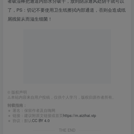
者吸湿棒把通道内部水分吸干，放到阴凉通风处阴干就可以
了，PS：切记不要使用卫生纸擦拭内部通道，否则会造成纸
屑残留从而滋生细菌！
©
版权声明
⚠️本站内容来自用户投稿，仅供个人学习，版权归原作者所有。
转载指南：
🔹 署名：保留作者及
自嗨网
🔹 链接：建议附原文链接或首页
https://m.aizihai.vip
🔹 协议：默认
CC BY 4.0
THE END