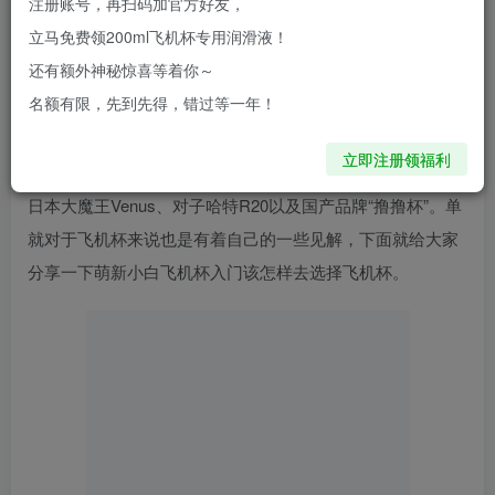
注册账号，再扫码加官方好友，
直把古人先贤的的话引为座右铭，宁舍一顿饭，不舍一日
立马免费领200ml飞机杯专用润滑液！
撸。长期使用五姑娘对自己也是造成了很大的影响，其中就
还有额外神秘惊喜等着你～
有0头敏感度升高，导致自己总是早X。直到一次偶然的机会
名额有限，先到先得，错过等一年！
通过网络直播接触到了一款叫
“撸撸杯”
的飞机杯，就这样入
坑了，这么多年使用过的飞机杯也有几十款了，玩过的品牌
立即注册领福利
也有很多，刺激度高的有美国的飞机杯Fleshlight STU、还有
日本大魔王Venus、对子哈特R20以及国产品牌“撸撸杯”。单
就对于飞机杯来说也是有着自己的一些见解，下面就给大家
分享一下萌新小白飞机杯入门该怎样去选择飞机杯。