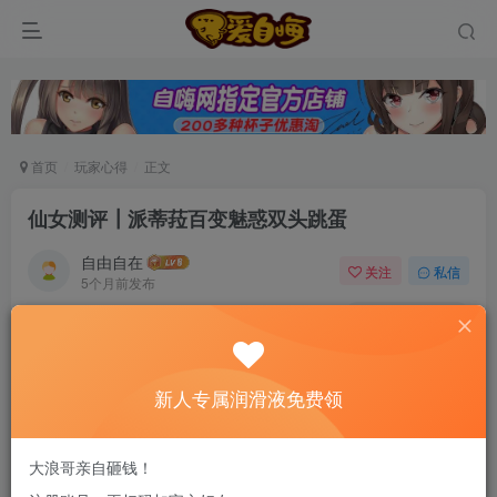
首页
玩家心得
正文
仙女测评┃派蒂菈百变魅惑双头跳蛋
自由自在
关注
私信
5个月前发布
0
83
7
新老司机速来！注册自嗨网+扫码加好友，即
送200ml润滑液→
新人专属润滑液免费领
大浪哥亲自砸钱！