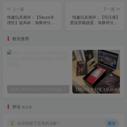
上一篇
下一篇
情趣玩具测评：【Sauce非
情趣玩具测评：【司沃康】
理性】旋风杯，海豚评分：8
爱寇穿戴跳蛋，海豚评分：8
分
分
相关推荐
“好热~哥哥我456了”GXP发热试炼评测4星推荐[db:副标题]
TAISEN
评论
抢沙发
欢迎您留下宝贵的见解！
提交