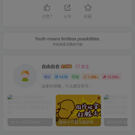
点赞
7
分享
收藏
Youth means limitless possibilities.
年轻就是无限的可能
自由自在
关注
0
1478
0
1.5W+
13.2W+
这家伙很懒，什么都没有写...
“好热~哥哥我456了”GXP发热试炼评测4星推荐[db:副标题]
迷你小巧双马尾的冬爱琴音写真分享，虎牙妹妹YYDS!