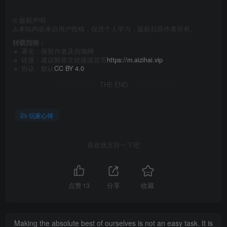
©
版权声明
⚠️本站内容来自用户投稿，仅供个人学习，版权归原作者所有。
转载指南：
🔹 署名：保留作者及
自嗨网
🔹 链接：建议附原文链接或首页
https://m.aizihai.vip
🔹 协议：默认
CC BY 4.0
THE END
玩家心得
喜欢就支持一下吧
点赞
13
分享
收藏
Making the absolute best of ourselves is not an easy task. It is