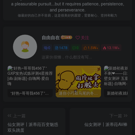
a pleasurable pursuit...but it requires patience, persistence,
and perseverance.
做最好的自己并不容易，这是很美好的愿望，需要耐心、坚持和毅力
自由自在
关注
0
1478
0
1.5W+
13.1W+
这家伙很懒，什么都没有写...
“好热~哥哥我456了”GXP发热试炼评测4星推荐[db:副标题]
迷你小巧双马尾的冬爱琴音写真分享，虎牙妹妹YYDS!
上一篇
下一篇
仙女测评┃派蒂菈百变魅惑
仙女测评┃派蒂菈AV棒
双头跳蛋