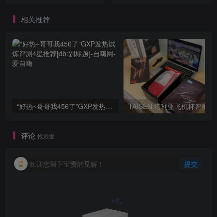
相关推荐
“好热~哥哥我456了”GXP发热试炼评测4星推荐[db:副标题]
TAISEN
评论
抢沙发
欢迎您留下宝贵的见解！
提交