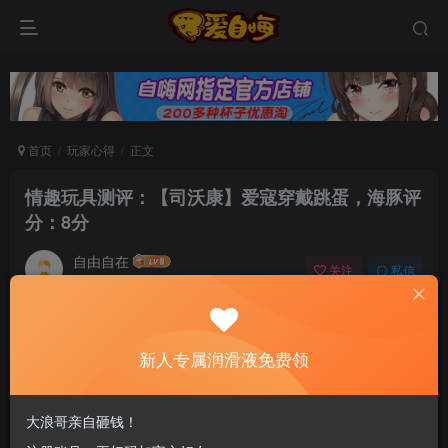
首页
玩家心得
正文
情趣玩具测评：【司沃康】爱寇穿戴跳蛋，海豚评
分：8分
自由自在
关注
私信
5个月前发布
0
68
13
新老司机速来！注册自嗨网+扫码加好友，即
新人专属润滑液免费领
送200ml润滑液→
大浪哥亲自砸钱！