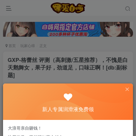
首页
玩家心得
正文
GXP-格蕾丝 评测（高刺激/五星推荐），不愧是白
天鹅舞女，果子好，劲道足，口味正啊！[db:副标
题]
自由自在
关注
私信
5个月前发布
0
148
9
新人专属润滑液免费领
新老司机速来！注册自嗨网+扫码加好友，即
送200ml润滑液→
大浪哥亲自砸钱！