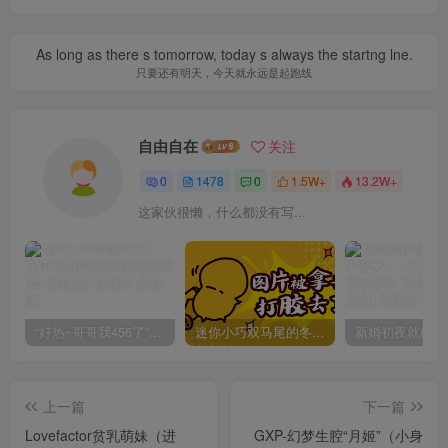
As long as there s tomorrow, today s always the startng lne.
只要还有明天，今天就永远是起跑线
自由自在
关注
0
1478
0
1.5W+
13.2W+
这家伙很懒，什么都没有写...
“好热~哥哥我456了”GXP发热试炼评测4星推荐[db:副标题]
迷你小巧双马尾的冬爱琴音写真分享，虎牙妹妹YYDS!
上一篇
下一篇
Lovefactor贫乳萌妹（进
GXP-幻梦生腔“月姬”（小身