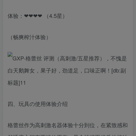
体验：❤❤❤❤ （4.5星）
（畅爽榨汁体验）
四、玩具の使用体验介绍
格蕾丝作为高刺激名器体验十分到位，在紧致感和