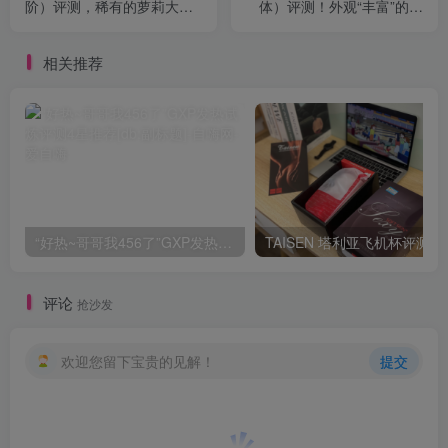
阶）评测，稀有的萝莉大身
体）评测！外观“丰富”的小
体倒模！（四星推荐！）
型倒模，大身体的方便替代
[db:副标题]
款！（四星推荐）[db:副标
相关推荐
题]
“好热~哥哥我456了”GXP发热试炼评测4星推荐[db:副标题]
TAISEN
评论
抢沙发
欢迎您留下宝贵的见解！
提交