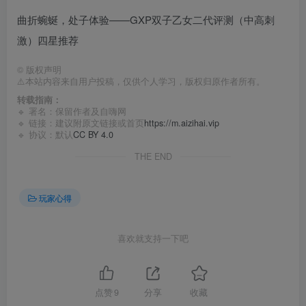
曲折蜿蜒，处子体验——GXP双子乙女二代评测（中高刺
激）四星推荐
©
版权声明
⚠️本站内容来自用户投稿，仅供个人学习，版权归原作者所有。
转载指南：
🔹 署名：保留作者及
自嗨网
🔹 链接：建议附原文链接或首页
https://m.aizihai.vip
🔹 协议：默认
CC BY 4.0
THE END
玩家心得
喜欢就支持一下吧
点赞
9
分享
收藏