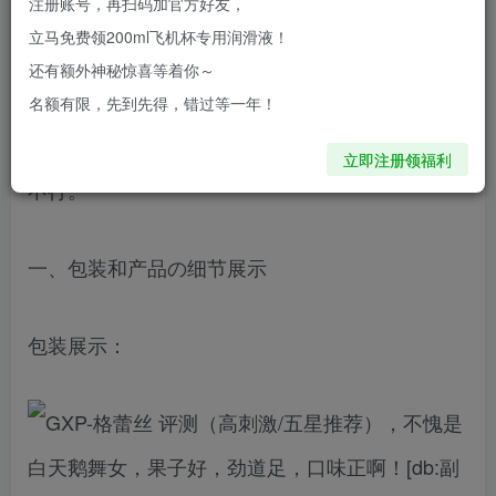
注册账号，再扫码加官方好友，
今天来评测的是GXP-格蕾丝，一款偏硬的高刺激
立马免费领200ml飞机杯专用润滑液！
飞机杯！
还有额外神秘惊喜等着你～
名额有限，先到先得，错过等一年！
尝尝这个GXP高端品牌这个杯子啊，杯友们说不看
立即注册领福利
不行。
一、包装和产品の细节展示
包装展示：