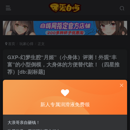
首页
玩家心得
正文
GXP-幻梦生腔“月姬”（小身体）评测！外观“丰
富”的小型倒模，大身体的方便替代款！（四星推
荐）[db:副标题]
自由自在
关注
私信
5个月前发布
0
163
8
新人专属润滑液免费领
新老司机速来！注册自嗨网+扫码加好友，即
送200ml润滑液→
大浪哥亲自砸钱！