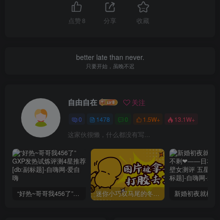
点赞
8
分享
收藏
better late than never.
只要开始，虽晚不迟
自由自在
关注
0
1478
0
1.5W+
13.1W+
这家伙很懒，什么都没有写...
“好热~哥哥我456了”GXP发热试炼评测4星推荐[db:副标题]
迷你小巧双马尾的冬爱琴音写真分享，虎牙妹妹YYDS!