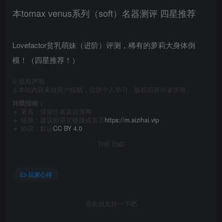
本tomax venus系列（soft）名器测评 四星推荐
Lovefactor贫乳萌妹（进阶）评测，稀有的萝莉大身体倒
模！（四星推荐！）
©
版权声明
⚠️本站内容来自用户投稿，仅供个人学习，版权归原作者所有。
转载指南：
🔹 署名：保留作者及
自嗨网
🔹 链接：建议附原文链接或首页
https://m.aizihai.vip
🔹 协议：默认
CC BY 4.0
THE END
玩家心得
喜欢就支持一下吧