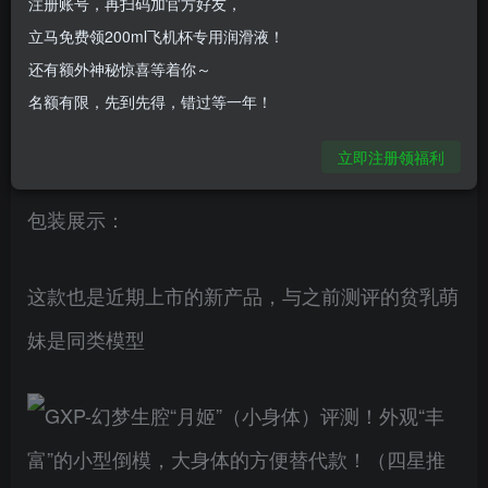
注册账号，再扫码加官方好友，
今天来评测的是GXP的幻梦生腔，是一款小型的身
立马免费领200ml飞机杯专用润滑液！
体倒模。
还有额外神秘惊喜等着你～
名额有限，先到先得，错过等一年！
一、包装和产品の细节展示
立即注册领福利
包装展示：
这款也是近期上市的新产品，与之前测评的贫乳萌
妹是同类模型