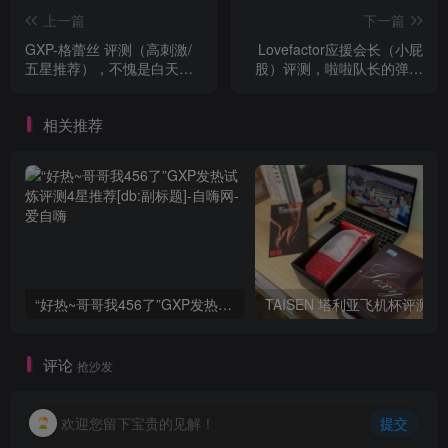
上一篇
下一篇
GXP-格蕾丝 评测（高刺激/
Lovefactor应援会长（小屁
五星推荐），不愧是白天鹅
股）评测，啦啦队长的弹球
舞女，果子好，劲道足，口
小屁屁[db:副标题]
味正啊！[db:副标题]
相关推荐
“好热~哥哥我456了”GXP发热试炼评测4星推荐[db:副标题]
TAISEN
评论
抢沙发
欢迎您留下宝贵的见解！
提交