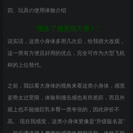
四、玩具の使用体验介绍
“用多了感觉很方便！”
说实话，这类小身体多用几次后，给我很大改观，
这一类有方便且好用的优点，完全可作为大型飞机
杯的上位替代。
之前，我以看大身体的视角来看这类小身体，感觉
姿势太过受限，体验和撞击感也有所差距，而且外
观上也不能做巨乳丰臀一类夸张的，因此评价不
高。 现在我感觉，这类小身体更像是“升级版名器”
，前后通道插入摩擦的感觉也都很温和，体验不输